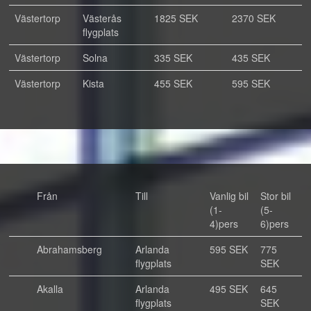
Västertorp
Västerås
1825 SEK
2370 SEK
flygplats
Västertorp
Solna
335 SEK
435 SEK
Västertorp
Kista
455 SEK
595 SEK
Från
Till
Vanlig bil
Stor bil
(1-
(5-
4)pers
6)pers
Abrahamsberg
Arlanda
595 SEK
775
flygplats
SEK
Akalla
Arlanda
495 SEK
645
flygplats
SEK