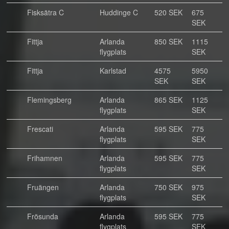
Fisksätra C
Huddinge C
520 SEK
675
SEK
Fittja
Arlanda
850 SEK
1115
flygplats
SEK
Fittja
Karlstad
4575
5950
SEK
SEK
Flemingsberg
Arlanda
865 SEK
1125
flygplats
SEK
Frescati
Arlanda
595 SEK
775
flygplats
SEK
Frihamnen
Arlanda
595 SEK
775
flygplats
SEK
Fruängen
Arlanda
750 SEK
975
flygplats
SEK
Frösunda
Arlanda
595 SEK
775
flygplats
SEK