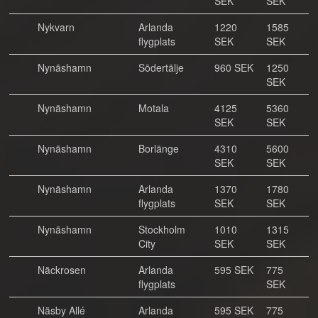
SEK
SEK
Nykvarn
Arlanda
1220
1585
flygplats
SEK
SEK
Nynäshamn
Södertälje
960 SEK
1250
SEK
Nynäshamn
Motala
4125
5360
SEK
SEK
Nynäshamn
Borlänge
4310
5600
SEK
SEK
Nynäshamn
Arlanda
1370
1780
flygplats
SEK
SEK
Nynäshamn
Stockholm
1010
1315
City
SEK
SEK
Näckrosen
Arlanda
595 SEK
775
flygplats
SEK
Näsby Allé
Arlanda
595 SEK
775