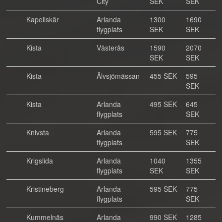
City
SEK
SEK
Kapellskär
Arlanda
1300
1690
flygplats
SEK
SEK
Kista
Västerås
1590
2070
SEK
SEK
Kista
Älvsjömässan
455 SEK
595
SEK
Kista
Arlanda
495 SEK
645
flygplats
SEK
Knivsta
Arlanda
595 SEK
775
flygplats
SEK
Krigslida
Arlanda
1040
1355
flygplats
SEK
SEK
Kristineberg
Arlanda
595 SEK
775
flygplats
SEK
Kummelnäs
Arlanda
990 SEK
1285