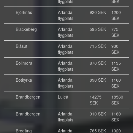
flygplats
SEK
Björknäs
Arlanda
920 SEK
1200
flygplats
SEK
Blackeberg
Arlanda
595 SEK
775
flygplats
SEK
Blåsut
Arlanda
715 SEK
930
flygplats
SEK
Bollmora
Arlanda
870 SEK
1135
flygplats
SEK
Botkyrka
Arlanda
890 SEK
1160
flygplats
SEK
Brandbergen
Luleå
14275
18560
SEK
SEK
Brandbergen
Arlanda
910 SEK
1180
flygplats
SEK
Bredäng
Arlanda
785 SEK
1020