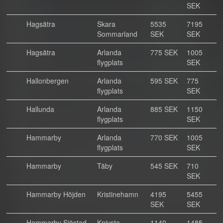
SEK
Hagsätra
Skara
5535
7195
Sommarland
SEK
SEK
Hagsätra
Arlanda
775 SEK
1005
flygplats
SEK
Hallonbergen
Arlanda
595 SEK
775
flygplats
SEK
Hallunda
Arlanda
885 SEK
1150
flygplats
SEK
Hammarby
Arlanda
770 SEK
1005
flygplats
SEK
Hammarby
Täby
545 SEK
710
SEK
Hammarby Höjden
Kristinehamn
4195
5455
SEK
SEK
Hammarby Sjöstad
Knivsta
1140
1485