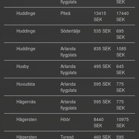
flygplats
SEK
Huddinge
Piteå
13415
17440
SEK
SEK
Huddinge
Södertälje
535 SEK
695
SEK
Huddinge
Arlanda
835 SEK
1085
flygplats
SEK
Husby
Arlanda
495 SEK
645
flygplats
SEK
Huvudsta
Arlanda
595 SEK
775
flygplats
SEK
Hägernäs
Arlanda
595 SEK
775
flygplats
SEK
Hägersten
Höör
8440
10975
SEK
SEK
Hägersten
Tyresö
460 SEK
595