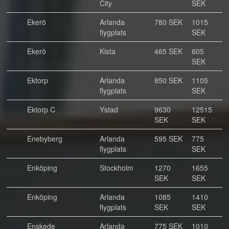
City
SEK
Ekerö
Arlanda
780 SEK
1015
flygplats
SEK
Ekerö
Kista
465 SEK
605
SEK
Ektorp
Arlanda
850 SEK
1105
flygplats
SEK
Ektorp C
Ystad
9630
12515
SEK
SEK
Enebyberg
Arlanda
595 SEK
775
flygplats
SEK
Enköping
Stockholm
1270
1655
SEK
SEK
Enköping
Arlanda
1085
1410
flygplats
SEK
SEK
Enskede
Arlanda
775 SEK
1010