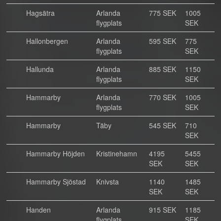
Hagsätra
Arlanda
775 SEK
1005
flygplats
SEK
Hallonbergen
Arlanda
595 SEK
775
flygplats
SEK
Hallunda
Arlanda
885 SEK
1150
flygplats
SEK
Hammarby
Arlanda
770 SEK
1005
flygplats
SEK
Hammarby
Täby
545 SEK
710
SEK
Hammarby Höjden
Kristinehamn
4195
5455
SEK
SEK
Hammarby Sjöstad
Knivsta
1140
1485
SEK
SEK
Handen
Arlanda
915 SEK
1185
flygplats
SEK