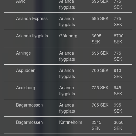
Alvik
Arlanda
595 SEK
775
flygplats
SEK
Arlanda Express
Arlanda
595 SEK
775
flygplats
SEK
Arlanda flygplats
Göteborg
6695
8700
SEK
SEK
Arninge
Arlanda
595 SEK
775
flygplats
SEK
Aspudden
Arlanda
700 SEK
910
flygplats
SEK
Axelsberg
Arlanda
725 SEK
945
flygplats
SEK
Bagarmossen
Arlanda
765 SEK
995
flygplats
SEK
Bagarmossen
Katrineholm
2345
3050
SEK
SEK