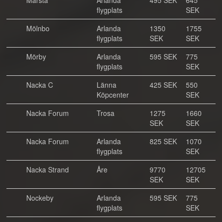
Märsta
Arlanda
495 SEK
645
flygplats
SEK
Mölnbo
Arlanda
1350
1755
flygplats
SEK
SEK
Mörby
Arlanda
595 SEK
775
flygplats
SEK
Nacka C
Länna
425 SEK
550
Köpcenter
SEK
Nacka Forum
Trosa
1275
1660
SEK
SEK
Nacka Forum
Arlanda
825 SEK
1070
flygplats
SEK
Nacka Strand
Åre
9770
12705
SEK
SEK
Nockeby
Arlanda
595 SEK
775
flygplats
SEK