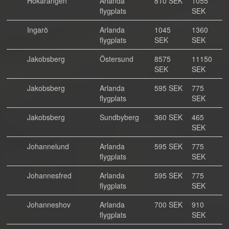
Hökarängen
Arlanda
810 SEK
1055
flygplats
SEK
Ingarö
Arlanda
1045
1360
flygplats
SEK
SEK
Jakobsberg
Östersund
8575
11150
SEK
SEK
Jakobsberg
Arlanda
595 SEK
775
flygplats
SEK
Jakobsberg
Sundbyberg
360 SEK
465
SEK
Johannelund
Arlanda
595 SEK
775
flygplats
SEK
Johannesfred
Arlanda
595 SEK
775
flygplats
SEK
Johanneshov
Arlanda
700 SEK
910
flygplats
SEK