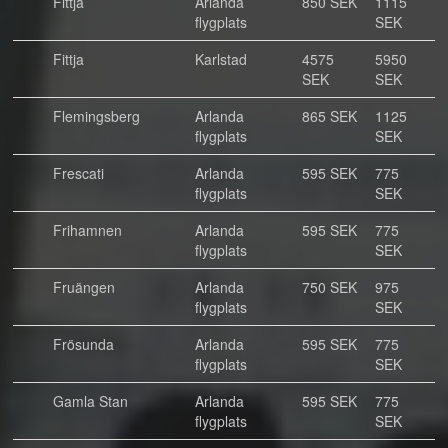
Fittja
Arlanda
850 SEK
1115
flygplats
SEK
Fittja
Karlstad
4575
5950
SEK
SEK
Flemingsberg
Arlanda
865 SEK
1125
flygplats
SEK
Frescati
Arlanda
595 SEK
775
flygplats
SEK
Frihamnen
Arlanda
595 SEK
775
flygplats
SEK
Fruängen
Arlanda
750 SEK
975
flygplats
SEK
Frösunda
Arlanda
595 SEK
775
flygplats
SEK
Gamla Stan
Arlanda
595 SEK
775
flygplats
SEK