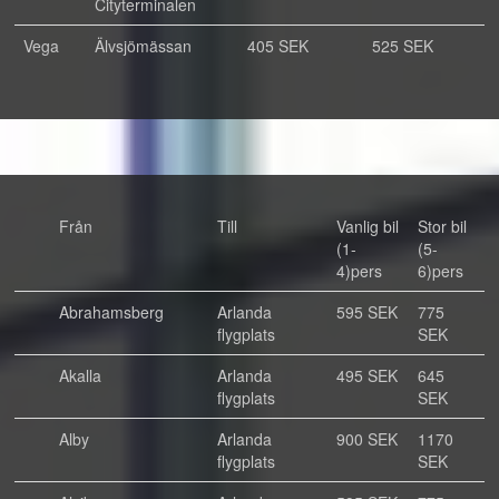
Cityterminalen
Vega
Älvsjömässan
405 SEK
525 SEK
Från
Till
Vanlig bil
Stor bil
(1-
(5-
4)pers
6)pers
Abrahamsberg
Arlanda
595 SEK
775
flygplats
SEK
Akalla
Arlanda
495 SEK
645
flygplats
SEK
Alby
Arlanda
900 SEK
1170
flygplats
SEK