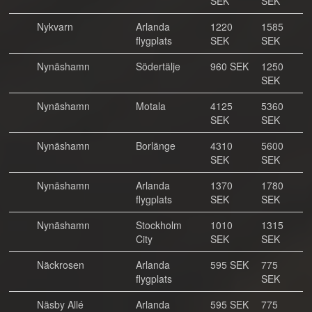
SEK
SEK
Nykvarn
Arlanda
1220
1585
flygplats
SEK
SEK
Nynäshamn
Södertälje
960 SEK
1250
SEK
Nynäshamn
Motala
4125
5360
SEK
SEK
Nynäshamn
Borlänge
4310
5600
SEK
SEK
Nynäshamn
Arlanda
1370
1780
flygplats
SEK
SEK
Nynäshamn
Stockholm
1010
1315
City
SEK
SEK
Näckrosen
Arlanda
595 SEK
775
flygplats
SEK
Näsby Allé
Arlanda
595 SEK
775