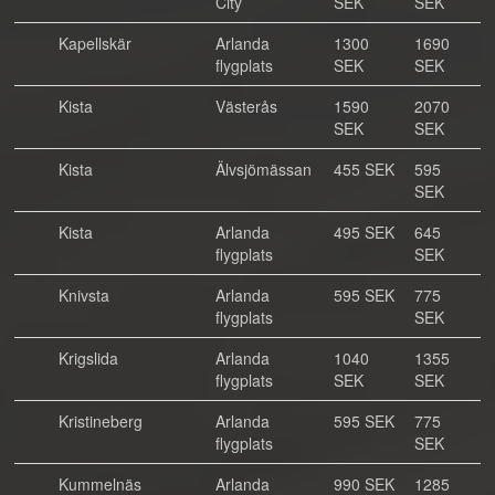
City
SEK
SEK
Kapellskär
Arlanda
1300
1690
flygplats
SEK
SEK
Kista
Västerås
1590
2070
SEK
SEK
Kista
Älvsjömässan
455 SEK
595
SEK
Kista
Arlanda
495 SEK
645
flygplats
SEK
Knivsta
Arlanda
595 SEK
775
flygplats
SEK
Krigslida
Arlanda
1040
1355
flygplats
SEK
SEK
Kristineberg
Arlanda
595 SEK
775
flygplats
SEK
Kummelnäs
Arlanda
990 SEK
1285