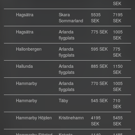
SEK
Hagsätra
Skara
5535
7195
Sommarland
SEK
SEK
Hagsätra
Arlanda
775 SEK
1005
flygplats
SEK
Hallonbergen
Arlanda
595 SEK
775
flygplats
SEK
Hallunda
Arlanda
885 SEK
1150
flygplats
SEK
Hammarby
Arlanda
770 SEK
1005
flygplats
SEK
Hammarby
Täby
545 SEK
710
SEK
Hammarby Höjden
Kristinehamn
4195
5455
SEK
SEK
Hammarby Sjöstad
Knivsta
1140
1485