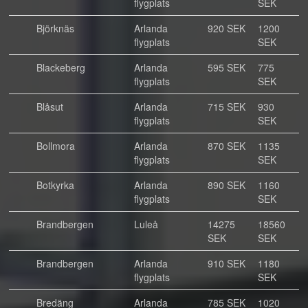
flygplats
SEK
Björknäs
Arlanda
920 SEK
1200
flygplats
SEK
Blackeberg
Arlanda
595 SEK
775
flygplats
SEK
Blåsut
Arlanda
715 SEK
930
flygplats
SEK
Bollmora
Arlanda
870 SEK
1135
flygplats
SEK
Botkyrka
Arlanda
890 SEK
1160
flygplats
SEK
Brandbergen
Luleå
14275
18560
SEK
SEK
Brandbergen
Arlanda
910 SEK
1180
flygplats
SEK
Bredäng
Arlanda
785 SEK
1020