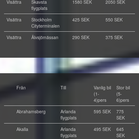
Visättra
Skavsta
1580 SEK
2050 SEK
flygplats
Visättra
Stockholm
425 SEK
550 SEK
Cityterminalen
Visättra
Älvsjömässan
290 SEK
375 SEK
Från
Till
Vanlig bil
Stor bil
(1-
(5-
4)pers
6)pers
Abrahamsberg
Arlanda
595 SEK
775
flygplats
SEK
Akalla
Arlanda
495 SEK
645
flygplats
SEK