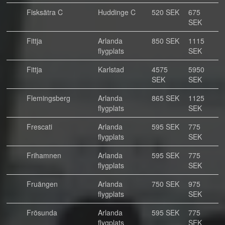
Fisksätra C
Huddinge C
520 SEK
675
SEK
Fittja
Arlanda
850 SEK
1115
flygplats
SEK
Fittja
Karlstad
4575
5950
SEK
SEK
Flemingsberg
Arlanda
865 SEK
1125
flygplats
SEK
Frescati
Arlanda
595 SEK
775
flygplats
SEK
Frihamnen
Arlanda
595 SEK
775
flygplats
SEK
Fruängen
Arlanda
750 SEK
975
flygplats
SEK
Frösunda
Arlanda
595 SEK
775
flygplats
SEK